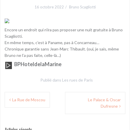
16 octobre 2022
Bruno Scagliotti
Encore un endroit qui n’ira pas proposer une nuit gratuite à Bruno
Scagliotti.
En même temps, c’est à Paname, pas à Concarneau…
Chronique garantie sans Jean-Marc Thibault. (oui, je sais, même
Bruno ne l’a pas faite, celle-là…)
BPHoteldelaMarine
Publié dans
Les rues de Paris
Navigation
La Rue de Moscou
Le Palace & Oscar
de
Dufresne
l’article
Articles récents