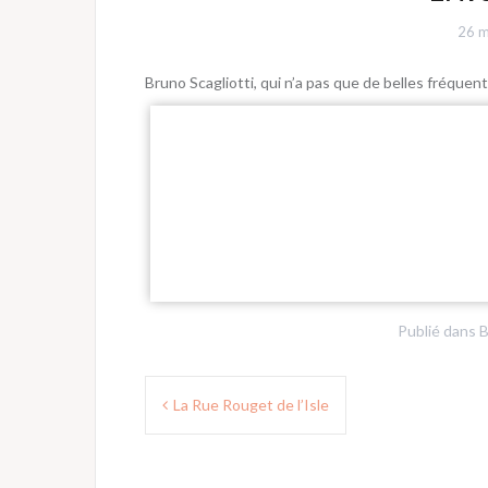
26 m
Bruno Scagliotti, qui n’a pas que de belles fréque
Publié dans
B
Navigation
La Rue Rouget de l’Isle
de
l’article