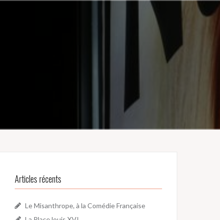
Articles récents
Le Misanthrope, à la Comédie Française
La Place louis XVI